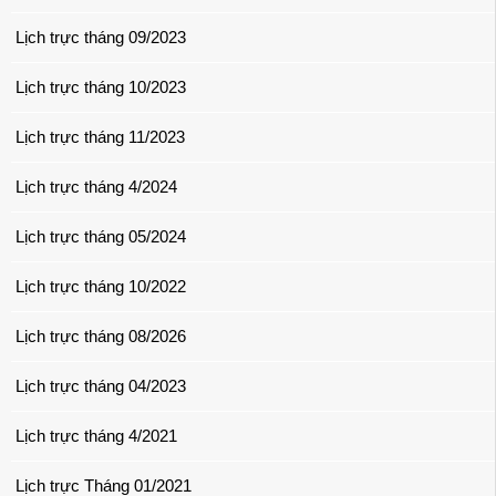
Lịch trực tháng 09/2023
Lịch trực tháng 10/2023
Lịch trực tháng 11/2023
Lịch trực tháng 4/2024
Lịch trực tháng 05/2024
Lịch trực tháng 10/2022
Lịch trực tháng 08/2026
Lịch trực tháng 04/2023
Lịch trực tháng 4/2021
Lịch trực Tháng 01/2021