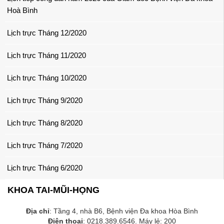
Hoà Bình
Lịch trực Tháng 12/2020
Lịch trực Tháng 11/2020
Lịch trực Tháng 10/2020
Lịch trực Tháng 9/2020
Lịch trực Tháng 8/2020
Lịch trực Tháng 7/2020
Lịch trực Tháng 6/2020
KHOA TAI-MŨI-HỌNG
Địa chỉ
: T
ầ
ng 4, nhà B6, B
ệ
nh vi
ệ
n Đa khoa Hòa Bình
Điện thoại
: 0218.389.6546. Máy lẻ: 200