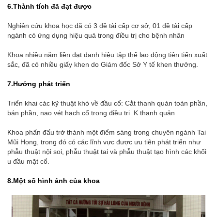
6
.Thành tích đã đạt được
Nghiên cứu khoa học đã có 3 đề tài cấp cơ sở, 01 đề tài cấp
ngành có ứng dụng hiệu quả trong điều trị cho bệnh nhân
Khoa nhi
ề
u năm li
ề
n đ
ạ
t danh hi
ệ
u tập thể lao đ
ộ
ng tiên ti
ế
n xu
ấ
t
s
ắ
c, đã có nhi
ề
u gi
ấ
y khen do Giám đ
ố
c Sở Y tế khen thưởng.
7
.Hướng phát triển
Tri
ể
n khai các kỹ thuật khó về đầu cổ: C
ắ
t thanh qu
ả
n toàn ph
ầ
n,
bán ph
ầ
n, n
ạ
o vét h
ạ
ch c
ổ
trong đi
ề
u trị K thanh qu
ả
n
Khoa ph
ấ
n đ
ấ
u trở thành m
ộ
t đi
ể
m sáng trong chuyên ngành Tai
Mũi Họng, trong đó có các lĩnh v
ự
c đư
ợ
c ưu tiên phát tri
ể
n như
ph
ẫ
u thu
ậ
t n
ộ
i soi, ph
ẫ
u thu
ậ
t tai và ph
ẫ
u thu
ậ
t t
ạ
o hình các kh
ố
i
u đ
ầ
u m
ặ
t c
ổ
.
8
.Một số hình ảnh của khoa