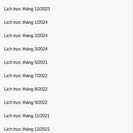
Lịch trực tháng 12/2023
Lịch trực tháng 1/2024
Lịch trực tháng 2/2024
Lịch trực tháng 3/2024
Lịch trực tháng 5/2021
Lịch trực tháng 7/2022
Lịch trực tháng 8/2022
Lịch trực tháng 9/2022
Lịch trực tháng 11/2021
Lịch trực tháng 12/2021