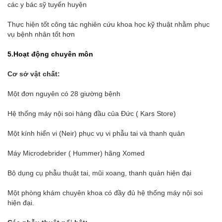
các y bác sỹ tuyến huyện
Thực hiện tốt công tác nghiên cứu khoa học kỹ thuật nhằm phục
vụ bệnh nhân tốt hơn
5
.Hoạt động chuyên môn
Cơ sở vật chất:
M
ộ
t đơn nguyên có 28 giư
ờ
ng b
ệ
nh
Hệ th
ố
ng máy n
ộ
i soi hàng đ
ầ
u c
ủ
a Đ
ứ
c ( Kars Store)
M
ộ
t kính hi
ể
n vi (Neir) ph
ụ
c vụ vi ph
ẫ
u tai và thanh qu
ả
n
Máy Microdebrider ( Hummer) hãng Xomed
Bộ
d
ụ
ng cụ
ph
ẫ
u thu
ậ
t tai, mũi xoang, thanh qu
ả
n hi
ệ
n đ
ạ
i
M
ộ
t phòng khám chuyên khoa có đ
ầ
y đủ hệ th
ố
ng máy n
ộ
i soi
hi
ệ
n đ
ạ
i.