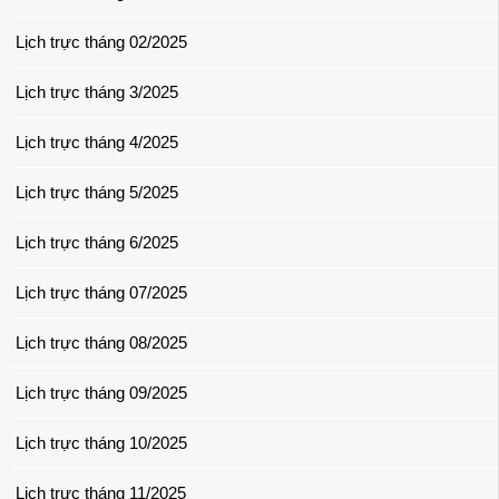
Lịch trực tháng 02/2025
Lịch trực tháng 3/2025
Lịch trực tháng 4/2025
Lịch trực tháng 5/2025
Lịch trực tháng 6/2025
Lịch trực tháng 07/2025
Lịch trực tháng 08/2025
Lịch trực tháng 09/2025
Lịch trực tháng 10/2025
Lịch trực tháng 11/2025