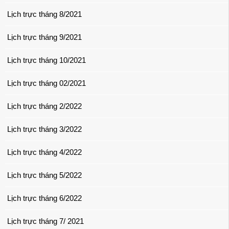
Lịch trực tháng 8/2021
Lịch trực tháng 9/2021
Lịch trực tháng 10/2021
Lịch trực tháng 02/2021
Lịch trực tháng 2/2022
Lịch trực tháng 3/2022
Lịch trực tháng 4/2022
Lịch trực tháng 5/2022
Lịch trực tháng 6/2022
Lịch trực tháng 7/ 2021