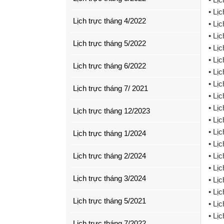
• Lị
Lịch trực tháng 4/2022
• Lị
• Lị
Lịch trực tháng 5/2022
• Lị
• Lị
Lịch trực tháng 6/2022
• Lị
• Lị
Lịch trực tháng 7/ 2021
• Lị
• Lị
Lịch trực tháng 12/2023
• Lị
• Lị
Lịch trực tháng 1/2024
• Lị
Lịch trực tháng 2/2024
• Lị
• Lị
Lịch trực tháng 3/2024
• Lị
• Lị
Lịch trực tháng 5/2021
• Lị
• Lị
Lịch trực tháng 7/2022