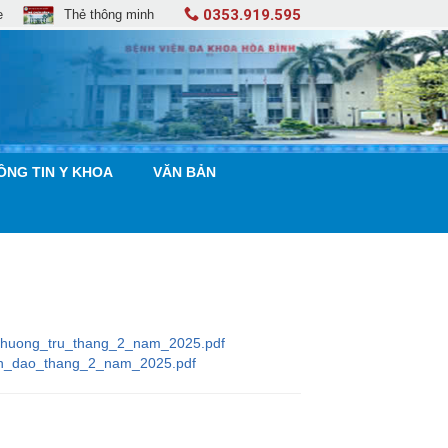
0353.919.595
e
Thẻ thông minh
ÔNG TIN Y KHOA
VĂN BẢN
_thuong_tru_thang_2_nam_2025.pdf
anh_dao_thang_2_nam_2025.pdf