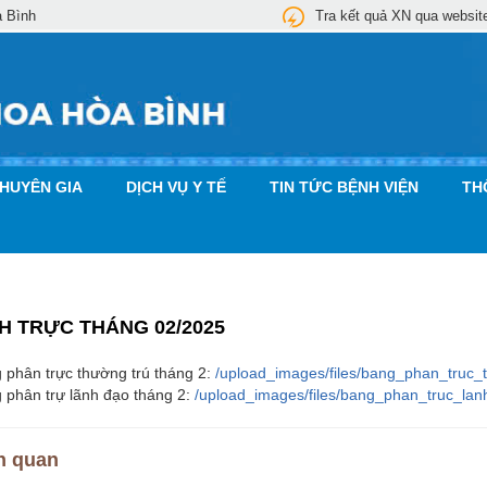
a Bình
Tra kết quả XN qua websit
CHUYÊN GIA
DỊCH VỤ Y TẾ
TIN TỨC BỆNH VIỆN
TH
CH TRỰC THÁNG 02/2025
 phân trực thường trú tháng 2:
/upload_images/files/bang_phan_truc
 phân trự lãnh đạo tháng 2:
/upload_images/files/bang_phan_truc_l
n quan