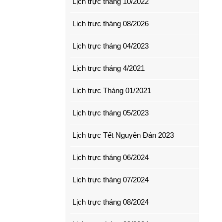
Lịch trực tháng 10/2022
Lịch trực tháng 08/2026
Lịch trực tháng 04/2023
Lịch trực tháng 4/2021
Lịch trực Tháng 01/2021
Lịch trực tháng 05/2023
Lịch trực Tết Nguyên Đán 2023
Lịch trực tháng 06/2024
Lịch trực tháng 07/2024
Lịch trực tháng 08/2024