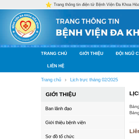
Trang thông tin điện tử Bệnh Viện Đa Khoa Hò
TRANG CHỦ
GIỚI THIỆU
ĐỘI NGŨ 
LIÊN HỆ
Trang chủ
Lịch trực tháng 02/2025
LỊ
GIỚI THIỆU
Bảng
Ban lãnh đạo
Bảng
Giới thiệu bệnh viện
Liê
Sơ đồ tổ chức