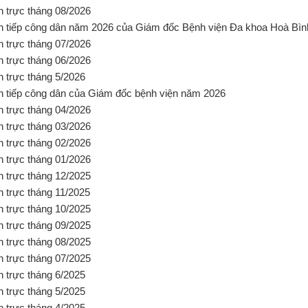
ch trực tháng 08/2026
ch tiếp công dân năm 2026 của Giám đốc Bệnh viện Đa khoa Hoà Bìn
ch trực tháng 07/2026
ch trực tháng 06/2026
ch trực tháng 5/2026
ch tiếp công dân của Giám đốc bệnh viện năm 2026
ch trực tháng 04/2026
ch trực tháng 03/2026
ch trực tháng 02/2026
ch trực tháng 01/2026
ch trực tháng 12/2025
ch trực tháng 11/2025
ch trực tháng 10/2025
ch trực tháng 09/2025
ch trực tháng 08/2025
ch trực tháng 07/2025
ch trực tháng 6/2025
ch trực tháng 5/2025
ch trực tháng 4/2025