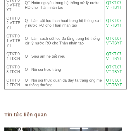
QTKT.0
QT Hoàn nguyên trong hệ thống xử lý nước
QTKT.07.
3.VT-TB
RO cho Thận nhân tạo
VT-TBYT
YT
QTKT.0
QT Làm cột lọc than hoạt trong hệ thống xử l
QTKT.07.
2.VT-TB
ý nước RO cho Thận nhân tạo
VT-TBYT
YT
QTKT.0
QT Làm sạch cột lọc đa tầng trong hệ thống
QTKT.07.
1.VT-TB
xử lý nước RO cho Thận nhân tạo
VT-TBYT
YT
QTKT.0
QTKT.07.
QT Siêu âm hệ tiết niệu
4.TDCN
VT-TBYT
QTKT.0
QTKT.07.
QT Nội soi trực tràng
3.TDCN
VT-TBYT
QTKT.0
QT Nội soi thực quản dạ dày tá tràng ống mề
QTKT.07.
2.TDCN
m thông thường
VT-TBYT
Tin tức liên quan