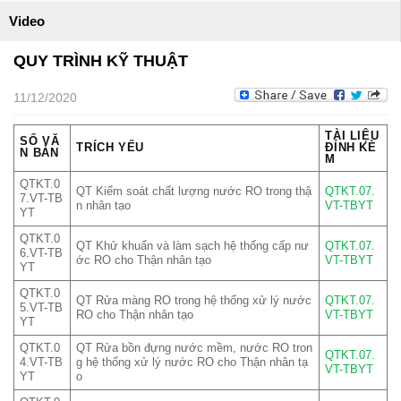
Video
QUY TRÌNH KỸ THUẬT
11/12/2020
TÀI LIỆU
SỐ VĂ
TRÍCH YẾU
ĐÍNH KÈ
N BẢN
M
QTKT.0
QT Kiểm soát chất lượng nước RO trong thậ
QTKT.07.
7.VT-TB
n nhân tạo
VT-TBYT
YT
QTKT.0
QT Khử khuẩn và làm sạch hệ thống cấp nư
QTKT.07.
6.VT-TB
ớc RO cho Thận nhân tạo
VT-TBYT
YT
QTKT.0
QT Rửa màng RO trong hệ thống xử lý nước
QTKT.07.
5.VT-TB
RO cho Thận nhân tạo
VT-TBYT
YT
QTKT.0
QT Rửa bồn đựng nước mềm, nước RO tron
QTKT.07.
4.VT-TB
g hệ thống xử lý nước RO cho Thận nhân tạ
VT-TBYT
YT
o