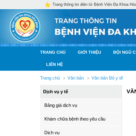
Trang thông tin điện tử Bệnh Viện Đa Khoa Hò
TRANG CHỦ
GIỚI THIỆU
ĐỘI NGŨ 
LIÊN HỆ
Trang chủ
Văn bản
Văn bản Bộ y tế
VĂ
Dịch vụ y tế
Bảng giá dịch vụ
Khám chữa bệnh theo yêu cầu
Dịch vụ