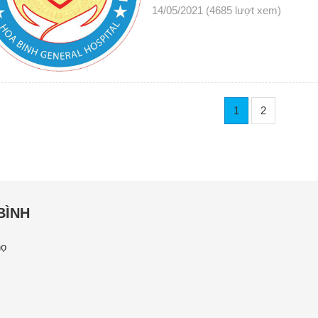
14/05/2021
(4685 lượt xem)
1
2
BÌNH
họ