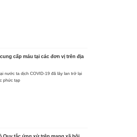
cung cấp máu tại các đơn vị trên địa
i nước ta dịch COVID-19 đã lây lan trở lại
ức phức tạp
ộ Quy tắc ứng xử trên mạng xã hội