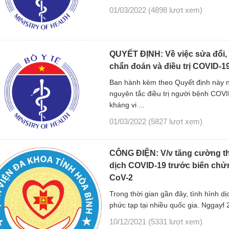
01/03/2022
(4898 lượt xem)
QUYẾT ĐỊNH: Về việc sửa đổi,
chẩn đoán và điều trị COVID-1
Ban hành kèm theo Quyết định này n
nguyên tắc điều trị người bệnh COV
kháng vi ...
01/03/2022
(5827 lượt xem)
CÔNG ĐIỆN: V/v tăng cường t
dịch COVID-19 trước biến chử
CoV-2
Trong thời gian gần đây, tình hình dị
phức tạp tại nhiều quốc gia. Nggayf 2
10/12/2021
(5331 lượt xem)