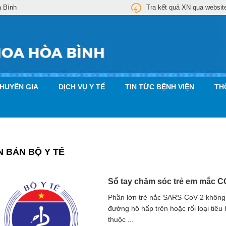
a Bình
Tra kết quả XN qua websit
CHUYÊN GIA
DỊCH VỤ Y TẾ
TIN TỨC BỆNH VIỆN
TH
N BẢN BỘ Y TẾ
Sổ tay chăm sóc trẻ em mắc CO
Phần lớn trẻ nắc SARS-CoV-2 không 
đường hô hấp trên hoặc rối loại tiêu
thuộc ...