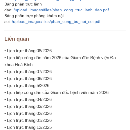
Bảng phân trực lãnh
đạo:
/upload_images/files/phan_cong_truc_lanh_dao.pdf
Bảng phân trực phòng khám nội
soi:
/upload_images/files/phan_cong_bs_noi_soi.pdf
Liên quan
• Lịch trực tháng 08/2026
• Lịch tiếp công dân năm 2026 của Giám đốc Bệnh viện Đa
khoa Hoà Bình
• Lịch trực tháng 07/2026
• Lịch trực tháng 06/2026
• Lịch trực tháng 5/2026
• Lịch tiếp công dân của Giám đốc bệnh viện năm 2026
• Lịch trực tháng 04/2026
• Lịch trực tháng 03/2026
• Lịch trực tháng 02/2026
• Lịch trực tháng 01/2026
• Lịch trực tháng 12/2025