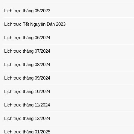
Lịch trực tháng 05/2023
Lịch trực Tết Nguyên Đán 2023
Lịch trực tháng 06/2024
Lịch trực tháng 07/2024
Lịch trực tháng 08/2024
Lịch trực tháng 09/2024
Lịch trực tháng 10/2024
Lịch trực tháng 11/2024
Lịch trực tháng 12/2024
Lịch trực tháng 01/2025