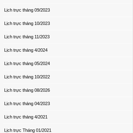
Lịch trực tháng 09/2023
Lịch trực tháng 10/2023
Lịch trực tháng 11/2023
Lịch trực tháng 4/2024
Lịch trực tháng 05/2024
Lịch trực tháng 10/2022
Lịch trực tháng 08/2026
Lịch trực tháng 04/2023
Lịch trực tháng 4/2021
Lịch trực Tháng 01/2021