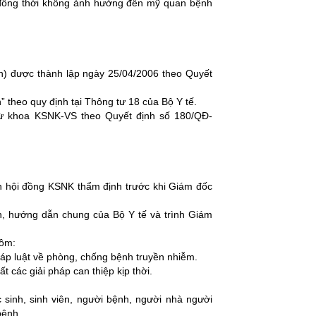
 đồng thời không ảnh hưởng đến mỹ quan bệnh
h) được thành lập ngày 25/04/2006 theo Quyết
 theo quy định tại Thông tư 18 của Bộ Y tế.
ừ khoa KSNK-VS theo Quyết định số 180/QĐ-
h hội đồng KSNK thẩm định trước khi Giám đốc
h, hướng dẫn chung của Bộ Y tế và trình Giám
gồm:
háp luật về phòng, chống bệnh truyền nhiễm.
 các giải pháp can thiệp kịp thời.
c sinh, sinh viên, người bệnh, người nhà người
bệnh.