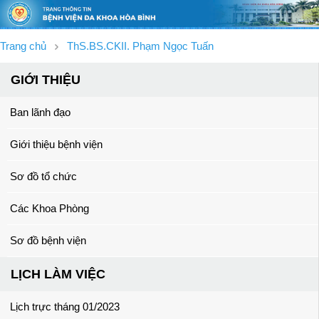
Trang chủ
ThS.BS.CKII. Phạm Ngọc Tuấn
GIỚI THIỆU
Ban lãnh đạo
Giới thiệu bệnh viện
Sơ đồ tổ chức
Các Khoa Phòng
Sơ đồ bệnh viện
LỊCH LÀM VIỆC
Lịch trực tháng 01/2023