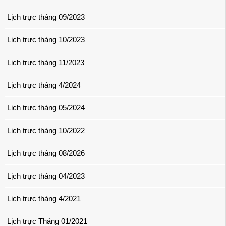
Lịch trực tháng 09/2023
Lịch trực tháng 10/2023
Lịch trực tháng 11/2023
Lịch trực tháng 4/2024
Lịch trực tháng 05/2024
Lịch trực tháng 10/2022
Lịch trực tháng 08/2026
Lịch trực tháng 04/2023
Lịch trực tháng 4/2021
Lịch trực Tháng 01/2021