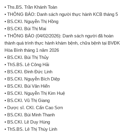
• Ths.BS. Trần Khánh Toàn
• THÔNG BÁO: Danh sách người thực hành KCB tháng 5
• BS.CKI. Nguyễn Thị Hồng
• BS.CKI. Bùi Thị Mai
• THÔNG BÁO (04/02/2026): Danh sách người đã hoàn
thành quá trình thực hành khám bệnh, chữa bệnh tại BVĐK
Hòa Bình tháng 1 năm 2026
• BS.CKI. Bùi Thị Thủy
• ThS.BS. Lê Công Hải
• BS.CKI. Đinh Đức Linh
• BS.CKI. Nguyễn Bích Diệp
• BS.CKI. Bùi Văn Hiển
• BS.CKI. Nguyễn Thị Kim Huệ
• BS.CKI. Vũ Thị Giang
• Dược sĩ. CKI. Cấn Cao Sơn
• BS.CKI. Bùi Minh Thanh
• BS.CKI. Lê Duy Hùng
• ThS.BS. Lê Thị Thùy Linh