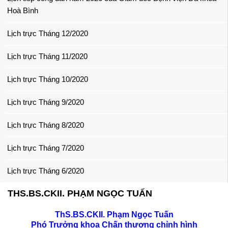
Hoà Bình
Lịch trực Tháng 12/2020
Lịch trực Tháng 11/2020
Lịch trực Tháng 10/2020
Lịch trực Tháng 9/2020
Lịch trực Tháng 8/2020
Lịch trực Tháng 7/2020
Lịch trực Tháng 6/2020
THS.BS.CKII. PHẠM NGỌC TUẤN
ThS.BS.CKII. Phạm Ngọc Tuấn
Phó Trưởng khoa Chấn thương chỉnh hình