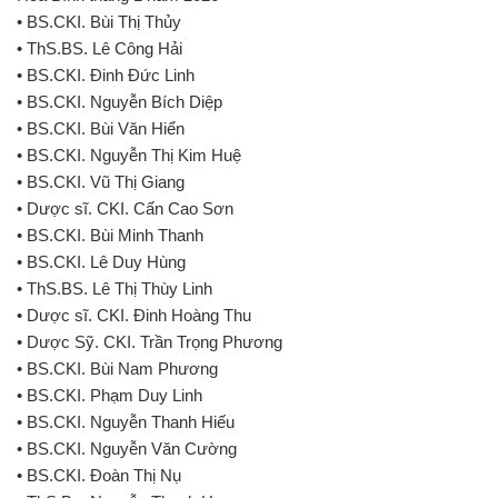
• BS.CKI. Bùi Thị Thủy
• ThS.BS. Lê Công Hải
• BS.CKI. Đinh Đức Linh
• BS.CKI. Nguyễn Bích Diệp
• BS.CKI. Bùi Văn Hiển
• BS.CKI. Nguyễn Thị Kim Huệ
• BS.CKI. Vũ Thị Giang
• Dược sĩ. CKI. Cấn Cao Sơn
• BS.CKI. Bùi Minh Thanh
• BS.CKI. Lê Duy Hùng
• ThS.BS. Lê Thị Thùy Linh
• Dược sĩ. CKI. Đinh Hoàng Thu
• Dược Sỹ. CKI. Trần Trọng Phương
• BS.CKI. Bùi Nam Phương
• BS.CKI. Phạm Duy Linh
• BS.CKI. Nguyễn Thanh Hiếu
• BS.CKI. Nguyễn Văn Cường
• BS.CKI. Đoàn Thị Nụ