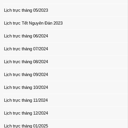
Lịch trực tháng 05/2023
Lịch trực Tết Nguyên Đán 2023
Lịch trực tháng 06/2024
Lịch trực tháng 07/2024
Lịch trực tháng 08/2024
Lịch trực tháng 09/2024
Lịch trực tháng 10/2024
Lịch trực tháng 11/2024
Lịch trực tháng 12/2024
Lịch trực tháng 01/2025