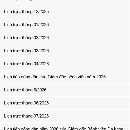
Lịch trực tháng 12/2025
Lịch trực tháng 01/2026
Lịch trực tháng 02/2026
Lịch trực tháng 03/2026
Lịch trực tháng 04/2026
Lịch tiếp công dân của Giám đốc bệnh viện năm 2026
Lịch trực tháng 5/2026
Lịch trực tháng 06/2026
Lịch trực tháng 07/2026
Lịch tiếp công dân năm 2026 của Giám đốc Bệnh viện Đa khoa