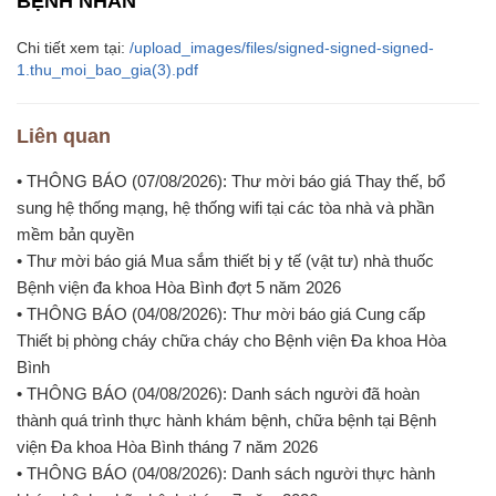
BỆNH NHÂN
Chi tiết xem tại:
/upload_images/files/signed-signed-signed-
1.thu_moi_bao_gia(3).pdf
Liên quan
• THÔNG BÁO (07/08/2026): Thư mời báo giá Thay thế, bổ
sung hệ thống mạng, hệ thống wifi tại các tòa nhà và phần
mềm bản quyền
• Thư mời báo giá Mua sắm thiết bị y tế (vật tư) nhà thuốc
Bệnh viện đa khoa Hòa Bình đợt 5 năm 2026
• THÔNG BÁO (04/08/2026): Thư mời báo giá Cung cấp
Thiết bị phòng cháy chữa cháy cho Bệnh viện Đa khoa Hòa
Bình
• THÔNG BÁO (04/08/2026): Danh sách người đã hoàn
thành quá trình thực hành khám bệnh, chữa bệnh tại Bệnh
viện Đa khoa Hòa Bình tháng 7 năm 2026
• THÔNG BÁO (04/08/2026): Danh sách người thực hành