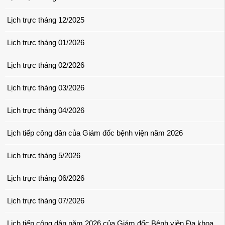
Lịch trực tháng 12/2025
Lịch trực tháng 01/2026
Lịch trực tháng 02/2026
Lịch trực tháng 03/2026
Lịch trực tháng 04/2026
Lịch tiếp công dân của Giám đốc bệnh viện năm 2026
Lịch trực tháng 5/2026
Lịch trực tháng 06/2026
Lịch trực tháng 07/2026
Lịch tiếp công dân năm 2026 của Giám đốc Bệnh viện Đa khoa