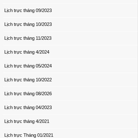
Lịch trực tháng 09/2023
Lịch trực tháng 10/2023
Lịch trực tháng 11/2023
Lịch trực tháng 4/2024
Lịch trực tháng 05/2024
Lịch trực tháng 10/2022
Lịch trực tháng 08/2026
Lịch trực tháng 04/2023
Lịch trực tháng 4/2021
Lịch trực Tháng 01/2021