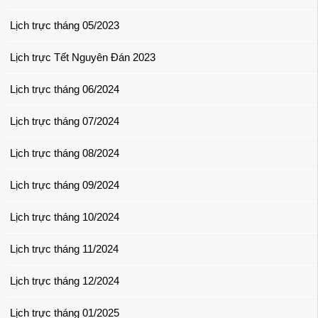
Lịch trực tháng 05/2023
Lịch trực Tết Nguyên Đán 2023
Lịch trực tháng 06/2024
Lịch trực tháng 07/2024
Lịch trực tháng 08/2024
Lịch trực tháng 09/2024
Lịch trực tháng 10/2024
Lịch trực tháng 11/2024
Lịch trực tháng 12/2024
Lịch trực tháng 01/2025