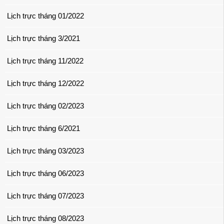
Lịch trực tháng 01/2022
Lịch trực tháng 3/2021
Lịch trực tháng 11/2022
Lịch trực tháng 12/2022
Lịch trực tháng 02/2023
Lịch trực tháng 6/2021
Lịch trực tháng 03/2023
Lịch trực tháng 06/2023
Lịch trực tháng 07/2023
Lịch trực tháng 08/2023