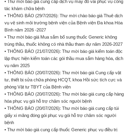
• Thư mời báo giá cung cấp dịch vụ may đồ vải phục vụ công
tác khám chữa bệnh
• THÔNG BÁO (29/7/2026): Thư mời chào báo giá Thuê dịch
vụ vệ sinh môi trường bệnh viện của Bệnh viện Đa khoa Hòa
Bình năm 2026 -2027
• Thư mời báo giá Mua sắm bổ sung thuốc Generic không
trúng thầu, thuốc không có nhà thầu tham dự năm 2026-2027
• THÔNG BÁO (21/07/2026): Thư mời báo giá kiểm toán độc
lập thực hiện kiểm toán các gói thầu mua sắm hàng hóa, dịch
vụ năm 2025
• THÔNG BÁO (20/07/2026): Thư mời báo giá Cung cấp vật
tư, thiết bị sửa chữa phòng HCQT, khoa Hồi sức tích cực và
phòng Vật tư TBYT của Bệnh viện
• THÔNG BÁO (20/07/2026): Thư mời báo giá cung cấp hàng
hóa phục vụ gói hỗ trợ chăm sóc người bệnh
• THÔNG BÁO (20/07/2026): Thư mời báo giá cung cấp túi
giấy xi măng đóng gói phục vụ gói hỗ trợ chăm sóc người
bệnh
• Thư mời báo giá cung cấp thuốc Generic phục vụ điều trị