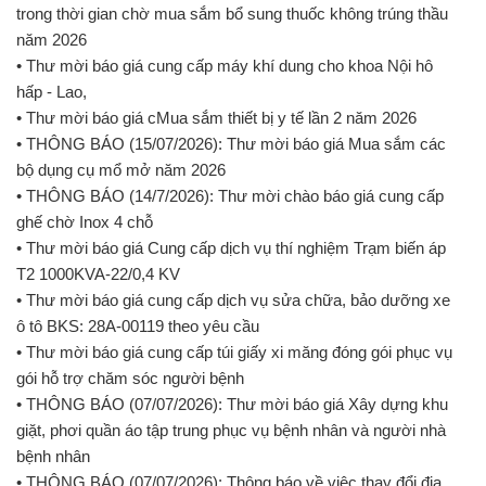
trong thời gian chờ mua sắm bổ sung thuốc không trúng thầu
năm 2026
• Thư mời báo giá cung cấp máy khí dung cho khoa Nội hô
hấp - Lao,
• Thư mời báo giá cMua sắm thiết bị y tế lần 2 năm 2026
• THÔNG BÁO (15/07/2026): Thư mời báo giá Mua sắm các
bộ dụng cụ mổ mở năm 2026
• THÔNG BÁO (14/7/2026): Thư mời chào báo giá cung cấp
ghế chờ Inox 4 chỗ
• Thư mời báo giá Cung cấp dịch vụ thí nghiệm Trạm biến áp
T2 1000KVA-22/0,4 KV
• Thư mời báo giá cung cấp dịch vụ sửa chữa, bảo dưỡng xe
ô tô BKS: 28A-00119 theo yêu cầu
• Thư mời báo giá cung cấp túi giấy xi măng đóng gói phục vụ
gói hỗ trợ chăm sóc người bệnh
• THÔNG BÁO (07/07/2026): Thư mời báo giá Xây dựng khu
giặt, phơi quần áo tập trung phục vụ bệnh nhân và người nhà
bệnh nhân
• THÔNG BÁO (07/07/2026): Thông báo về việc thay đổi địa