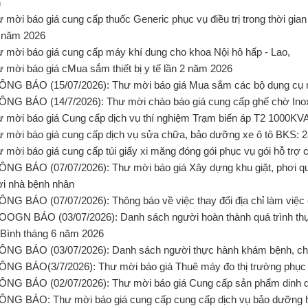
h
ư mời báo giá cung cấp thuốc Generic phục vụ điều trị trong thời g
 năm 2026
ư mời báo giá cung cấp máy khí dung cho khoa Nội hô hấp - Lao,
ư mời báo giá cMua sắm thiết bị y tế lần 2 năm 2026
ÔNG BÁO (15/07/2026): Thư mời báo giá Mua sắm các bộ dụng c
ÔNG BÁO (14/7/2026): Thư mời chào báo giá cung cấp ghế chờ Ino
ư mời báo giá Cung cấp dịch vụ thí nghiệm Trạm biến áp T2 1000KV
ư mời báo giá cung cấp dịch vụ sửa chữa, bảo dưỡng xe ô tô BKS: 
ư mời báo giá cung cấp túi giấy xi măng đóng gói phục vụ gói hỗ tr
ÔNG BÁO (07/07/2026): Thư mời báo giá Xây dựng khu giặt, phơi qu
i nhà bệnh nhân
ÔNG BÁO (07/07/2026): Thông báo về việc thay đổi địa chỉ làm việ
OOGN BÁO (03/07/2026): Danh sách người hoàn thành quá trình th
Bình tháng 6 năm 2026
ÔNG BÁO (03/07/2026): Danh sách người thực hành khám bệnh, ch
ÔNG BÁO(3/7/2026): Thư mời báo giá Thuê máy đo thị trường phục
ÔNG BÁO (02/07/2026): Thư mời báo giá Cung cấp sản phẩm dinh 
ÔNG BÁO: Thư mời báo giá cung cấp cung cấp dịch vụ bảo dưỡng h