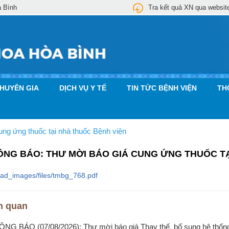
a Bình
Tra kết quả XN qua websit
CHUYÊN GIA
DỊCH VỤ Y TẾ
TIN TỨC BỆNH VIỆN
TH
g ứng thuốc tại nhà thuốc Bệnh viện
ÔNG BÁO: THƯ MỜI BÁO GIÁ CUNG ỨNG THUỐC TẠ
oad_images/files/tmbg_768.pdf
n quan
ÔNG BÁO (07/08/2026): Thư mời báo giá Thay thế, bổ sung hệ thống m