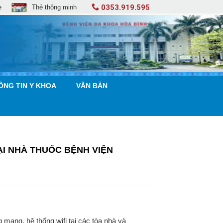
0353.919.595
e
Thẻ thông minh
ÔNG TIN Y KHOA
VĂN BẢN
I NHÀ THUỐC BỆNH VIỆN
ạng, hệ thống wifi tại các tòa nhà và