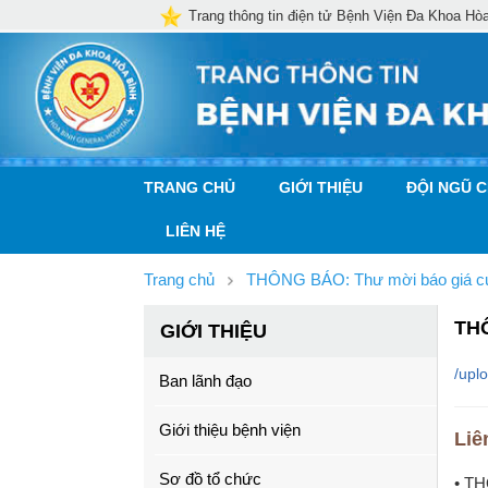
Trang thông tin điện tử Bệnh Viện Đa Khoa Hò
TRANG CHỦ
GIỚI THIỆU
ĐỘI NGŨ 
LIÊN HỆ
Trang chủ
THÔNG BÁO: Thư mời báo giá cun
TH
GIỚI THIỆU
/upl
Ban lãnh đạo
Giới thiệu bệnh viện
Liê
Sơ đồ tổ chức
• TH