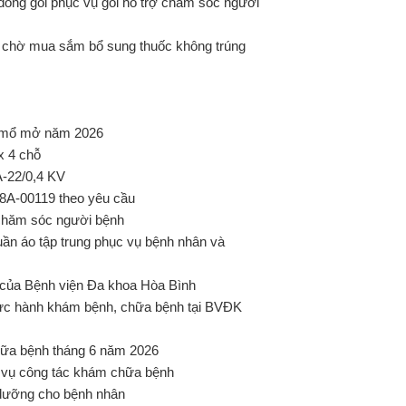
đóng gói phục vụ gói hỗ trợ chăm sóc người
ian chờ mua sắm bổ sung thuốc không trúng
ụ mổ mở năm 2026
x 4 chỗ
A-22/0,4 KV
28A-00119 theo yêu cầu
ợ chăm sóc người bệnh
ần áo tập trung phục vụ bệnh nhân và
c của Bệnh viện Đa khoa Hòa Bình
ực hành khám bệnh, chữa bệnh tại BVĐK
ữa bệnh tháng 6 năm 2026
 vụ công tác khám chữa bệnh
dưỡng cho bệnh nhân