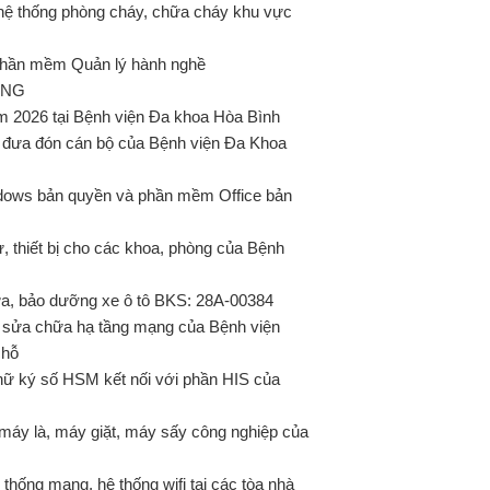
ệ thống phòng cháy, chữa cháy khu vực
 phần mềm Quản lý hành nghề
ỜNG
2026 tại Bệnh viện Đa khoa Hòa Bình
 đưa đón cán bộ của Bệnh viện Đa Khoa
ows bản quyền và phần mềm Office bản
thiết bị cho các khoa, phòng của Bệnh
a, bảo dưỡng xe ô tô BKS: 28A-00384
ụ sửa chữa hạ tầng mạng của Bệnh viện
chỗ
ữ ký số HSM kết nối với phần HIS của
máy là, máy giặt, máy sấy công nghiệp của
hống mạng, hệ thống wifi tại các tòa nhà