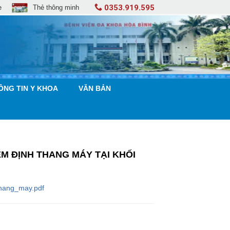
0353.919.595
e
Thẻ thông minh
ÔNG TIN Y KHOA
VĂN BẢN
ỂM ĐỊNH THANG MÁY TẠI KHỐI
thang_may.pdf