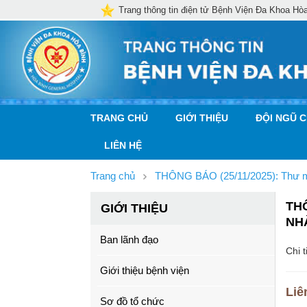
Trang thông tin điện tử Bệnh Viện Đa Khoa Hò
TRANG CHỦ
GIỚI THIỆU
ĐỘI NGŨ 
LIÊN HỆ
Trang chủ
THÔNG BÁO (25/11/2025): Thư mời
THÔ
GIỚI THIỆU
NHÀ
Ban lãnh đạo
Chi t
Giới thiệu bệnh viện
Liê
Sơ đồ tổ chức