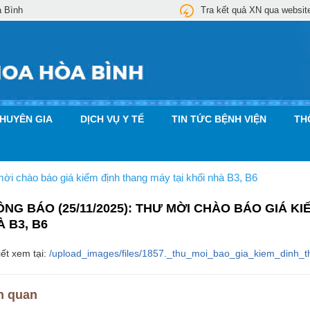
a Bình
Tra kết quả XN qua websit
CHUYÊN GIA
DỊCH VỤ Y TẾ
TIN TỨC BỆNH VIỆN
TH
 chào báo giá kiểm định thang máy tại khối nhà B3, B6
NG BÁO (25/11/2025): THƯ MỜI CHÀO BÁO GIÁ KI
 B3, B6
iết xem tại:
/upload_images/files/1857._thu_moi_bao_gia_kiem_dinh_
n quan