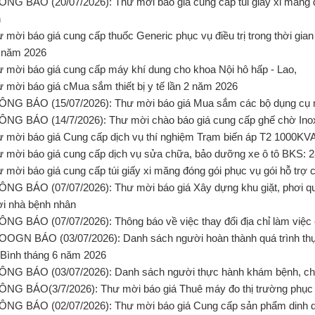
ÔNG BÁO (20/07/2026): Thư mời báo giá cung cấp túi giấy xi măng 
h
ư mời báo giá cung cấp thuốc Generic phục vụ điều trị trong thời g
 năm 2026
ư mời báo giá cung cấp máy khí dung cho khoa Nội hô hấp - Lao,
ư mời báo giá cMua sắm thiết bị y tế lần 2 năm 2026
ÔNG BÁO (15/07/2026): Thư mời báo giá Mua sắm các bộ dụng c
ÔNG BÁO (14/7/2026): Thư mời chào báo giá cung cấp ghế chờ Ino
ư mời báo giá Cung cấp dịch vụ thí nghiệm Trạm biến áp T2 1000KV
ư mời báo giá cung cấp dịch vụ sửa chữa, bảo dưỡng xe ô tô BKS: 
ư mời báo giá cung cấp túi giấy xi măng đóng gói phục vụ gói hỗ tr
ÔNG BÁO (07/07/2026): Thư mời báo giá Xây dựng khu giặt, phơi qu
i nhà bệnh nhân
ÔNG BÁO (07/07/2026): Thông báo về việc thay đổi địa chỉ làm việ
OOGN BÁO (03/07/2026): Danh sách người hoàn thành quá trình th
Bình tháng 6 năm 2026
ÔNG BÁO (03/07/2026): Danh sách người thực hành khám bệnh, ch
ÔNG BÁO(3/7/2026): Thư mời báo giá Thuê máy đo thị trường phục
ÔNG BÁO (02/07/2026): Thư mời báo giá Cung cấp sản phẩm dinh 