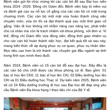
Bệnh viện gửi lời chúc mừng tới các cán bộ đỗ sau Đại học niên
khóa 2024 -2026. Đồng chí Giám đốc Bệnh viện bày tỏ niềm vui
và đánh giá cao sự nỗ lực cố gắng của các cán bộ có mặt trong
chương trình. Các cán bộ một mặt vừa hoàn thành công việc
chuyên môn, vừa ôn thi và đạt thành quả sau một thời gian cố
gắng. Việc đi học không chỉ nhằm nâng cao năng lực, phát triển
cho cá nhân mà còn là trách nhiệm với khoa phòng, với đơn vị. Vì
thế, đồng chí Giám đốc vừa động viên, đồng thời giao nhiệm vụ
cho các cán bộ hoàn thành việc học, đạt kết quả tốt và sau này,
mang kiến thức về áp dụng phục vụ cơ quan, phục vụ nhân dân.
Mục tiêu cao hơn là trở thành các chuyên gia đầu ngành tại tỉnh
trong lĩnh vực mình theo đuổi.
Năm 2024, Bệnh viện có 15 cán bộ đỗ sau đại học. Đây đều là
các cán bộ chủ chốt được các khoa phòng cử đi. Bao gồm: 01
bác sĩ học lên CKII, 11 bác sĩ học lên CKI, 02 Điều dưỡng học lên
CKI và 01 Điều dưỡng học Thạc sĩ. Dự kiến năm 2025, Bệnh viện
sẽ cử 24 Điều dưỡng trưởng đi học sau Đại học để đáp ứng yêu
cầu Bệnh viện Đa khoa hạng I theo tiêu chí của Bộ Y tế.