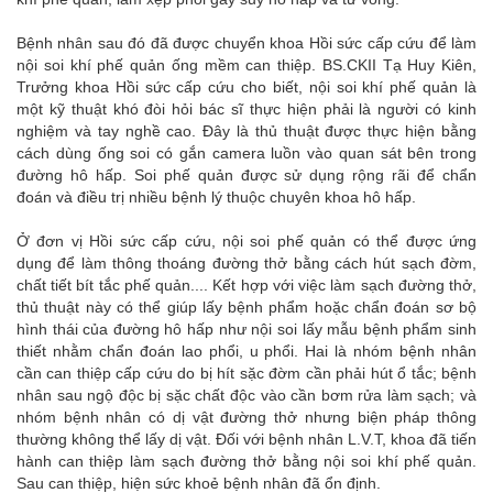
Bệnh nhân sau đó đã được chuyển khoa Hồi sức cấp cứu để làm
nội soi khí phế quản ống mềm can thiệp. BS.CKII Tạ Huy Kiên,
Trưởng khoa Hồi sức cấp cứu cho biết, nội soi khí phế quản là
một kỹ thuật khó đòi hỏi bác sĩ thực hiện phải là người có kinh
nghiệm và tay nghề cao. Đây là thủ thuật được thực hiện bằng
cách dùng ống soi có gắn camera luồn vào quan sát bên trong
đường hô hấp. Soi phế quản được sử dụng rộng rãi để chẩn
đoán và điều trị nhiều bệnh lý thuộc chuyên khoa hô hấp.
Ở đơn vị Hồi sức cấp cứu, nội soi phế quản có thể được ứng
dụng để làm thông thoáng đường thở bằng cách hút sạch đờm,
chất tiết bít tắc phế quản.... Kết hợp với việc làm sạch đường thở,
thủ thuật này có thể giúp lấy bệnh phẩm hoặc chẩn đoán sơ bộ
hình thái của đường hô hấp như nội soi lấy mẫu bệnh phẩm sinh
thiết nhằm chẩn đoán lao phổi, u phổi. Hai là nhóm bệnh nhân
cần can thiệp cấp cứu do bị hít sặc đờm cần phải hút ổ tắc; bệnh
nhân sau ngộ độc bị sặc chất độc vào cần bơm rửa làm sạch; và
nhóm bệnh nhân có dị vật đường thở nhưng biện pháp thông
thường không thể lấy dị vật. Đối với bệnh nhân L.V.T, khoa đã tiến
hành can thiệp làm sạch đường thở bằng nội soi khí phế quản.
Sau can thiệp, hiện sức khoẻ bệnh nhân đã ổn định.