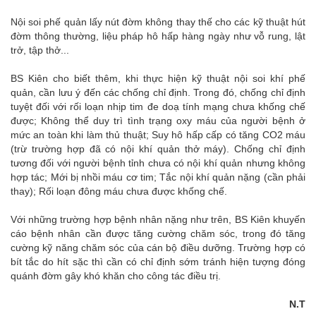
Nội soi phế quản lấy nút đờm không thay thế cho các kỹ thuật hút
đờm thông thường, liệu pháp hô hấp hàng ngày như vỗ rung, lật
trở, tập thở...
BS Kiên cho biết thêm, khi thực hiện kỹ thuật nội soi khí phế
quản, cần lưu ý đến các chống chỉ định. Trong đó, chống chỉ định
tuyệt đối với rối loạn nhịp tim đe doạ tính mạng chưa khống chế
được; Không thể duy trì tình trạng oxy máu của người bệnh ở
mức an toàn khi làm thủ thuật; Suy hô hấp cấp có tăng CO2 máu
(trừ trường hợp đã có nội khí quản thở máy). Chống chỉ định
tương đối với người bệnh tỉnh chưa có nội khí quản nhưng không
hợp tác; Mới bị nhồi máu cơ tim; Tắc nội khí quản nặng (cần phải
thay); Rối loạn đông máu chưa được khống chế.
Với những trường hợp bệnh nhân nặng như trên, BS Kiên khuyến
cáo bệnh nhân cần được tăng cường chăm sóc, trong đó tăng
cường kỹ năng chăm sóc của cán bộ điều dưỡng. Trường hợp có
bít tắc do hít sặc thì cần có chỉ định sớm tránh hiện tượng đóng
quánh đờm gây khó khăn cho công tác điều trị.
N.T