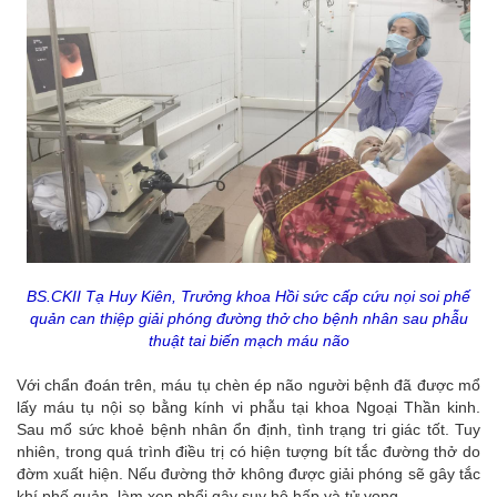
BS.CKII Tạ Huy Kiên, Trưởng khoa Hồi sức cấp cứu nọi soi phế
quản can thiệp giải phóng đường thở cho bệnh nhân sau phẫu
thuật tai biến mạch máu não
Với chẩn đoán trên, máu tụ chèn ép não người bệnh đã được mổ
lấy máu tụ nội sọ bằng kính vi phẫu tại khoa Ngoại Thần kinh.
Sau mổ sức khoẻ bệnh nhân ổn định, tình trạng tri giác tốt. Tuy
nhiên, trong quá trình điều trị có hiện tượng bít tắc đường thở do
đờm xuất hiện. Nếu đường thở không được giải phóng sẽ gây tắc
khí phế quản, làm xẹp phổi gây suy hô hấp và tử vong.