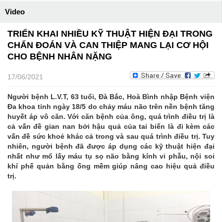
Video
TRIỂN KHAI NHIỀU KỸ THUẬT HIỆN ĐẠI TRONG
CHẨN ĐOÁN VÀ CAN THIỆP MANG LẠI CƠ HỘI
CHO BỆNH NHÂN NẶNG
17/06/2021
Người bệnh L.V.T, 63 tuổi, Đà Bắc, Hoà Bình nhập Bệnh viện
Đa khoa tỉnh ngày 18/5 do chảy máu não trên nền bệnh tăng
huyết áp vô căn. Với căn bệnh của ông, quá trình điều trị là
cả vấn đề gian nan bởi hậu quả của tai biến là đi kèm các
vấn đề sức khoẻ khác cả trong và sau quá trình điều trị. Tuy
nhiên, người bệnh đã được áp dụng các kỹ thuật hiện đại
nhất như mổ lấy máu tụ sọ não bằng kính vi phẫu, nội soi
khí phế quản bằng ống mềm giúp nâng cao hiệu quả điều
trị.